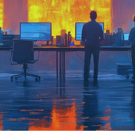
SUPPORT
FÖR DIN
VERKSAMH
ET