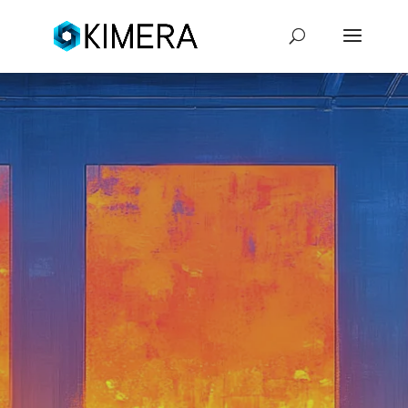
SMIDIG
OCH
PÅLITLIG
IT-