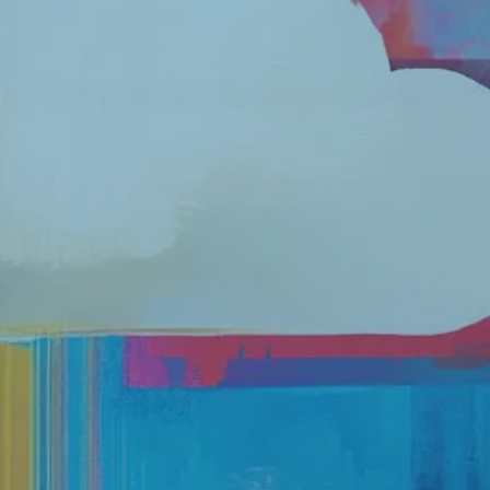
5 STEG FÖR
ATT
MIGRERA
MELLAN
MICROSOF
T OFFICE