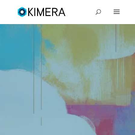
ATT FLYTTA
BLAND
MOLNTJÄN
STER: